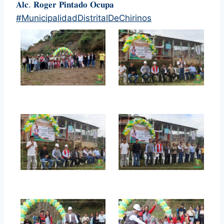
𝐀𝐥𝐜. 𝐑𝐨𝐠𝐞𝐫 𝐏𝐢𝐧𝐭𝐚𝐝𝐨 𝐎𝐜𝐮𝐩𝐚
#MunicipalidadDistritalDeChirinos