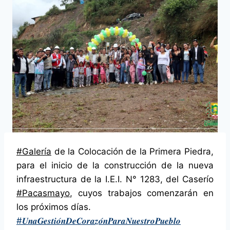
#Galería
de la Colocación de la Primera Piedra,
para el inicio de la construcción de la nueva
infraestructura de la I.E.I. N° 1283, del Caserío
#Pacasmayo
, cuyos trabajos comenzarán en
los próximos días.
#𝑼𝒏𝒂𝑮𝒆𝒔𝒕𝒊𝒐́𝒏𝑫𝒆𝑪𝒐𝒓𝒂𝒛𝒐́𝒏𝑷𝒂𝒓𝒂𝑵𝒖𝒆𝒔𝒕𝒓𝒐𝑷𝒖𝒆𝒃𝒍𝒐