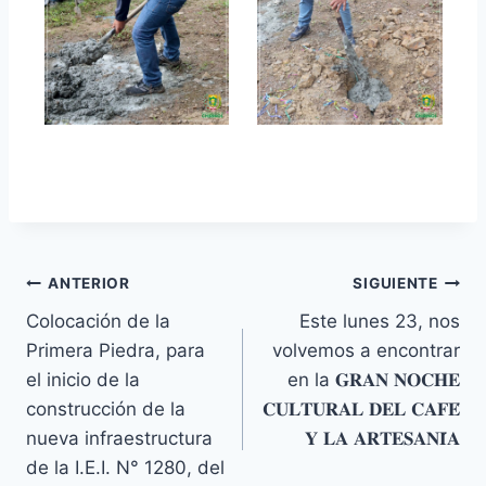
Navegación
ANTERIOR
SIGUIENTE
Colocación de la
Este lunes 23, nos
de
Primera Piedra, para
volvemos a encontrar
entradas
el inicio de la
en la 𝐆𝐑𝐀𝐍 𝐍𝐎𝐂𝐇𝐄
construcción de la
𝐂𝐔𝐋𝐓𝐔𝐑𝐀𝐋 𝐃𝐄𝐋 𝐂𝐀𝐅𝐄́
nueva infraestructura
𝐘 𝐋𝐀 𝐀𝐑𝐓𝐄𝐒𝐀𝐍𝐈́𝐀
de la I.E.I. N° 1280, del