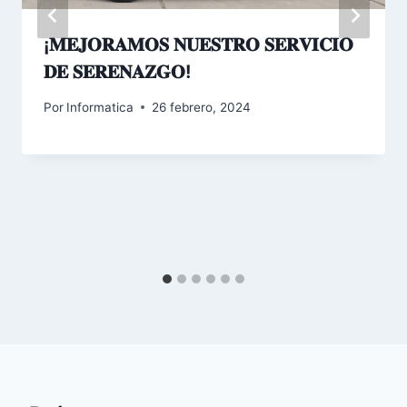
¡𝐌𝐄𝐉𝐎𝐑𝐀𝐌𝐎𝐒 𝐍𝐔𝐄𝐒𝐓𝐑𝐎 𝐒𝐄𝐑𝐕𝐈𝐂𝐈𝐎
𝐃𝐄 𝐒𝐄𝐑𝐄𝐍𝐀𝐙𝐆𝐎!
Por
Informatica
26 febrero, 2024