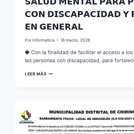
𝗦𝗔𝗟𝗨𝗗 𝗠𝗘𝗡𝗧𝗔𝗟 𝗣𝗔𝗥𝗔 
𝗖𝗢𝗡 𝗗𝗜𝗦𝗖𝗔𝗣𝗔𝗖𝗜𝗗𝗔𝗗 𝗬 
𝗘𝗡 𝗚𝗘𝗡𝗘𝗥𝗔𝗟
Por
Informatica
18 marzo, 2026
● Con la finalidad de facilitar el acceso a los
las personas con discapacidad, para fortale
𝗣𝗥𝗜𝗠𝗘𝗥𝗔
LEER MÁS
𝗖𝗔𝗠𝗣𝗔𝗡̃𝗔
𝗚𝗥𝗔𝗧𝗨𝗜𝗧𝗔
𝗗𝗘
𝗦𝗔𝗟𝗨𝗗
𝗠𝗘𝗡𝗧𝗔𝗟
𝗣𝗔𝗥𝗔
𝗣𝗘𝗥𝗦𝗢𝗡𝗔𝗦
𝗖𝗢𝗡
𝗗𝗜𝗦𝗖𝗔𝗣𝗔𝗖𝗜𝗗𝗔𝗗