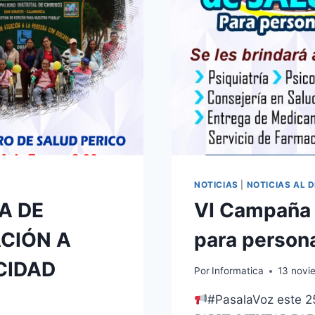
NOTICIAS
|
NOTICIAS AL D
A DE
VI Campaña 
ACIÓN A
para person
CIDAD
Por
Informatica
13 novi
#PasalaVoz este 25 de