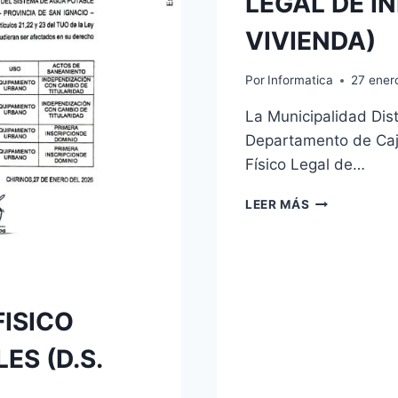
LEGAL DE I
VIVIENDA)
Por
Informatica
27 ener
La Municipalidad Dist
Departamento de Caj
Físico Legal de…
AVISO
LEER MÁS
DE
SANEAMIENT
FÍSICO
–
LEGAL
DE
FISICO
INMUEBLES
(D.S
ES (D.S.
008-
2021-