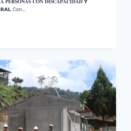
𝐀 𝐏𝐄𝐑𝐒𝐎𝐍𝐀𝐒 𝐂𝐎𝐍 𝐃𝐈𝐒𝐂𝐀𝐏𝐀𝐂𝐈𝐃𝐀𝐃 𝗬
𝗘𝗥𝗔𝗟 Con…
AD