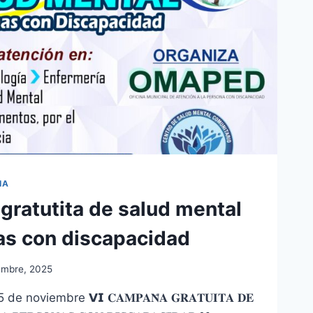
IA
gratutita de salud mental
as con discapacidad
embre, 2025
 noviembre 𝗩𝗜 𝐂𝐀𝐌𝐏𝐀𝐍̃𝐀 𝐆𝐑𝐀𝐓𝐔𝐈𝐓𝐀 𝐃𝐄