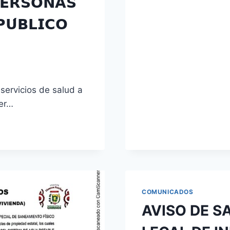
𝗘𝗥𝗦𝗢𝗡𝗔𝗦
𝗨́𝗕𝗟𝗜𝗖𝗢
 servicios de salud a
cer…
COMUNICADOS
AVISO DE S