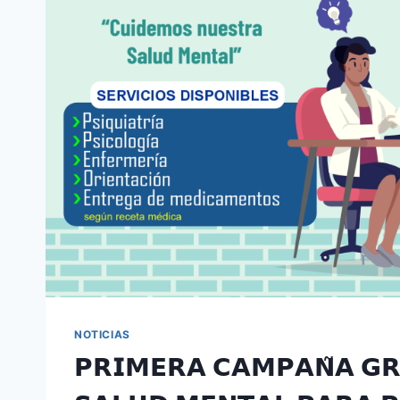
NOTICIAS
𝗣𝗥𝗜𝗠𝗘𝗥𝗔 𝗖𝗔𝗠𝗣𝗔𝗡̃𝗔 𝗚𝗥