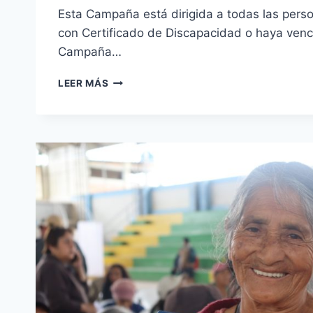
Esta Campaña está dirigida a todas las pers
con Certificado de Discapacidad o haya venc
Campaña…
GRAN
LEER MÁS
CAMPAÑA
GRATUITA
DE
CERTIFICACIÓN
Y
EVALUACIÓN
A
PERSONAS
CON
DISCAPACIDAD