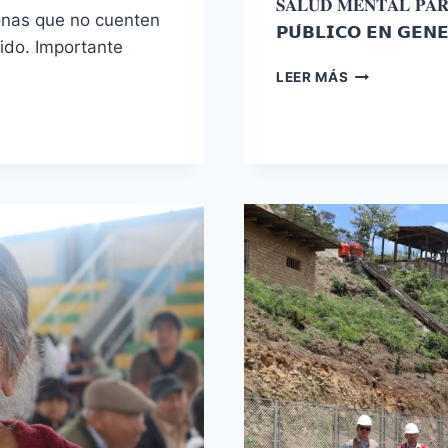
𝐒𝐀𝐋𝐔𝐃 𝐌𝐄𝐍𝐓𝐀𝐋 𝐏𝐀𝐑
onas que no cuenten
𝗣𝗨́𝗕𝗟𝗜𝗖𝗢 𝗘𝗡 𝗚𝗘
ido. Importante
VI
LEER MÁS
CAMPAÑA
GRATUTITA
DE
SALUD
MENTAL
PARA
PERSONAS
CON
DISCAPACID