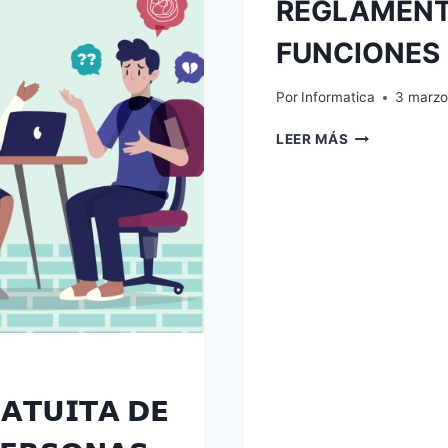
REGLAMENT
FUNCIONES 
Por
Informatica
3 marzo
REGLAMENT
LEER MÁS
DE
ORGANIZACI
Y
FUNCIONES
2022
–
MDCH
𝗔𝗧𝗨𝗜𝗧𝗔 𝗗𝗘