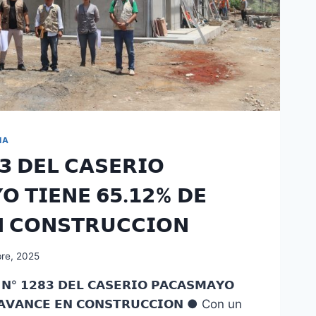
IA
𝟯 𝗗𝗘𝗟 𝗖𝗔𝗦𝗘𝗥𝗜𝗢
𝗢 𝗧𝗜𝗘𝗡𝗘 𝟲𝟱.𝟭𝟮% 𝗗𝗘
 𝗖𝗢𝗡𝗦𝗧𝗥𝗨𝗖𝗖𝗜𝗢𝗡
bre, 2025
 𝟭𝟮𝟴𝟯 𝗗𝗘𝗟 𝗖𝗔𝗦𝗘𝗥𝗜𝗢 𝗣𝗔𝗖𝗔𝗦𝗠𝗔𝗬𝗢
 𝗔𝗩𝗔𝗡𝗖𝗘 𝗘𝗡 𝗖𝗢𝗡𝗦𝗧𝗥𝗨𝗖𝗖𝗜𝗢𝗡 ● Con un