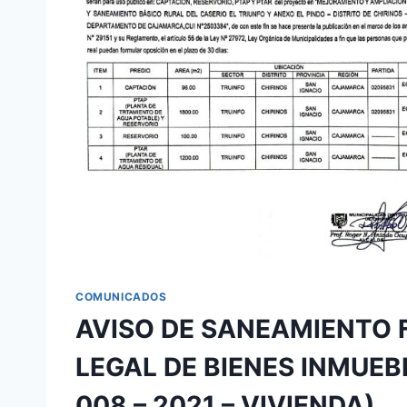
𝗬
𝗣𝗨́𝗕𝗟𝗜𝗖𝗢
𝗘𝗡
𝗚𝗘𝗡𝗘𝗥𝗔𝗟
COMUNICADOS
AVISO DE SANEAMIENTO 
LEGAL DE BIENES INMUEBL
008 – 2021 – VIVIENDA)