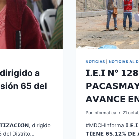
NOTICIAS
|
NOTICIAS AL D
dirigido a
𝗜.𝗘.𝗜 𝗡° 𝟭𝟮
sión 65 del
𝗣𝗔𝗖𝗔𝗦𝗠𝗔𝗬
𝗔𝗩𝗔𝗡𝗖𝗘 𝗘
Por
Informatica
21 octu
𝗜𝗭𝗔𝗖𝗜𝗢́𝗡, dirigido
#MDCHInforma 𝗜.𝗘.𝗜 𝗡°
 del Distrito…
𝗧𝗜𝗘𝗡𝗘 𝟲𝟱.𝟭𝟮% 𝗗𝗘