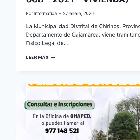
Por
Informatica
27 enero, 2026
La Municipalidad Distrital de Chirinos, Provin
Departamento de Cajamarca, viene tramitan
Físico Legal de…
AVISO
LEER MÁS
DE
SANEAMIENTO
FISICO
LEGAL
DE
BIENES
INMUEBLES
(D.S.
008
–
2021
–