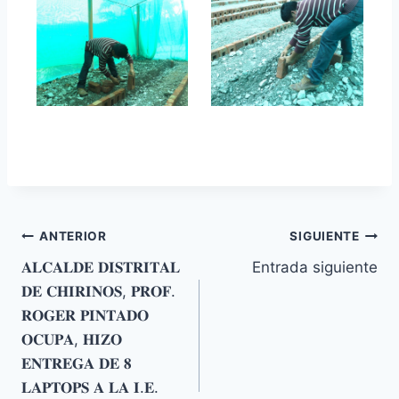
Navegación
ANTERIOR
SIGUIENTE
𝐀𝐋𝐂𝐀𝐋𝐃𝐄 𝐃𝐈𝐒𝐓𝐑𝐈𝐓𝐀𝐋
Entrada siguiente
de
𝐃𝐄 𝐂𝐇𝐈𝐑𝐈𝐍𝐎𝐒, 𝐏𝐑𝐎𝐅.
entradas
𝐑𝐎𝐆𝐄𝐑 𝐏𝐈𝐍𝐓𝐀𝐃𝐎
𝐎𝐂𝐔𝐏𝐀, 𝐇𝐈𝐙𝐎
𝐄𝐍𝐓𝐑𝐄𝐆𝐀 𝐃𝐄 𝟖
𝐋𝐀𝐏𝐓𝐎𝐏𝐒 𝐀 𝐋𝐀 𝐈.𝐄.