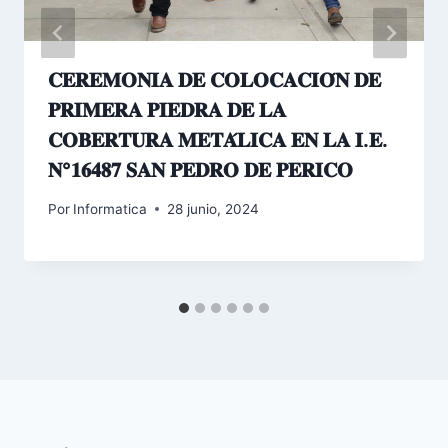
𝐂𝐄𝐑𝐄𝐌𝐎𝐍𝐈𝐀 𝐃𝐄 𝐂𝐎𝐋𝐎𝐂𝐀𝐂𝐈𝐎́𝐍 𝐃𝐄
𝐏𝐑𝐈𝐌𝐄𝐑𝐀 𝐏𝐈𝐄𝐃𝐑𝐀 𝐃𝐄 𝐋𝐀
𝐂𝐎𝐁𝐄𝐑𝐓𝐔𝐑𝐀 𝐌𝐄𝐓𝐀́𝐋𝐈𝐂𝐀 𝐄𝐍 𝐋𝐀 𝐈.𝐄.
𝐍°𝟏𝟔𝟒𝟖𝟕 𝐒𝐀𝐍 𝐏𝐄𝐃𝐑𝐎 𝐃𝐄 𝐏𝐄𝐑𝐈𝐂𝐎
Por
Informatica
28 junio, 2024