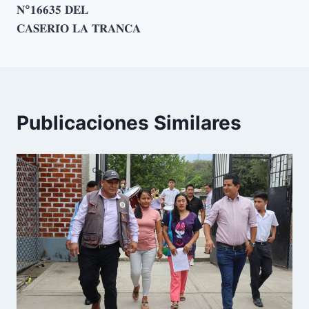
𝐍°𝟏𝟔𝟔𝟑𝟓 𝐃𝐄𝐋
𝐂𝐀𝐒𝐄𝐑𝐈́𝐎 𝐋𝐀 𝐓𝐑𝐀𝐍𝐂𝐀
Publicaciones Similares