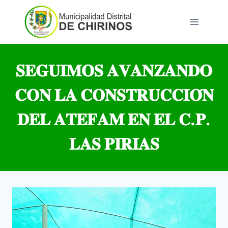
Saltar
al
contenido
𝐒𝐄𝐆𝐔𝐈𝐌𝐎𝐒 𝐀𝐕𝐀𝐍𝐙𝐀𝐍𝐃𝐎
𝐂𝐎𝐍 𝐋𝐀 𝐂𝐎𝐍𝐒𝐓𝐑𝐔𝐂𝐂𝐈𝐎́𝐍
𝐃𝐄𝐋 𝐀𝐓𝐄𝐅𝐀𝐌 𝐄𝐍 𝐄𝐋 𝐂.𝐏.
𝐋𝐀𝐒 𝐏𝐈𝐑𝐈𝐀𝐒