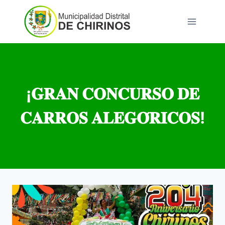
Saltar
al
contenido
¡𝐆𝐑𝐀𝐍 𝐂𝐎𝐍𝐂𝐔𝐑𝐒𝐎 𝐃𝐄
𝐂𝐀𝐑𝐑𝐎𝐒 𝐀𝐋𝐄𝐆𝐎́𝐑𝐈𝐂𝐎𝐒!