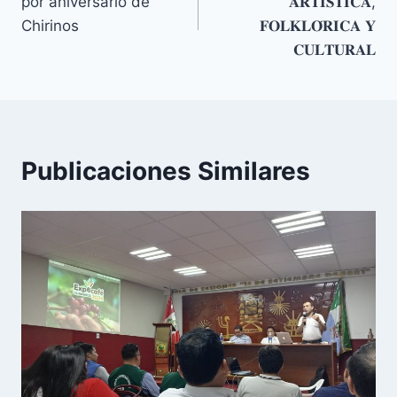
por aniversario de
𝐀𝐑𝐓𝐈́𝐒𝐓𝐈𝐂𝐀,
entradas
Chirinos
𝐅𝐎𝐋𝐊𝐋𝐎́𝐑𝐈𝐂𝐀 𝐘
𝐂𝐔𝐋𝐓𝐔𝐑𝐀𝐋
Publicaciones Similares