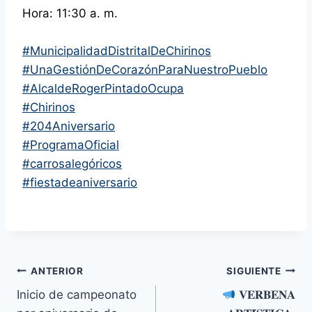
Hora: 11:30 a. m.
#MunicipalidadDistritalDeChirinos
#UnaGestiónDeCorazónParaNuestroPueblo
#AlcaldeRogerPintadoOcupa
#Chirinos
#204Aniversario
#ProgramaOficial
#carrosalegóricos
#fiestadeaniversario
Navegación
ANTERIOR
SIGUIENTE
Inicio de campeonato
𝐕𝐄𝐑𝐁𝐄𝐍𝐀
de