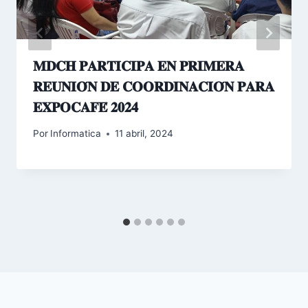
𝐌𝐃𝐂𝐇 𝐏𝐀𝐑𝐓𝐈𝐂𝐈𝐏𝐀 𝐄𝐍 𝐏𝐑𝐈𝐌𝐄𝐑𝐀
𝐑𝐄𝐔𝐍𝐈𝐎́𝐍 𝐃𝐄 𝐂𝐎𝐎𝐑𝐃𝐈𝐍𝐀𝐂𝐈𝐎́𝐍 𝐏𝐀𝐑𝐀
𝐄𝐗𝐏𝐎𝐂𝐀𝐅𝐄́ 𝟐𝟎𝟐𝟒
Por
Informatica
11 abril, 2024