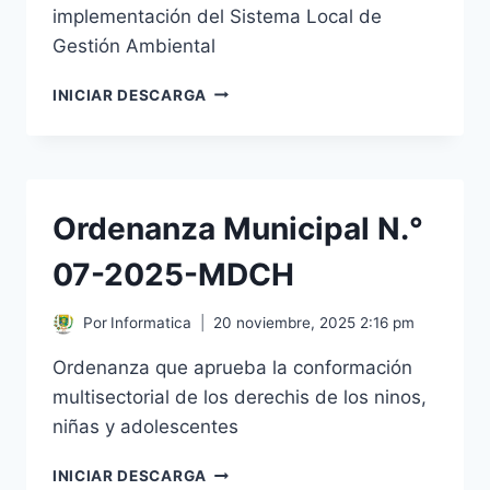
implementación del Sistema Local de
Gestión Ambiental
ORDENANZA
INICIAR DESCARGA
MUNICIPAL
N.
°
08-
2025-
Ordenanza Municipal N.°
MDCH
07-2025-MDCH
Por
Informatica
20 noviembre, 2025 2:16 pm
Ordenanza que aprueba la conformación
multisectorial de los derechis de los ninos,
niñas y adolescentes
ORDENANZA
INICIAR DESCARGA