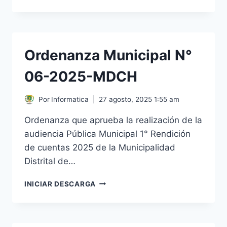
MUNICIPAL
N.
°
07-
2025-
Ordenanza Municipal N°
MDCH
06-2025-MDCH
Por
Informatica
27 agosto, 2025 1:55 am
Ordenanza que aprueba la realización de la
audiencia Pública Municipal 1° Rendición
de cuentas 2025 de la Municipalidad
Distrital de…
ORDENANZA
INICIAR DESCARGA
MUNICIPAL
N°
06-
2025-