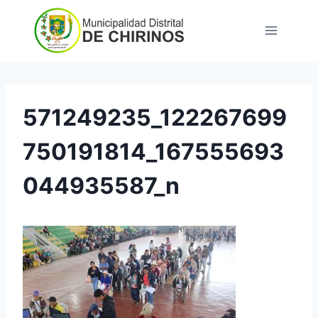
Saltar
al
contenido
571249235_122267699
750191814_167555693
044935587_n