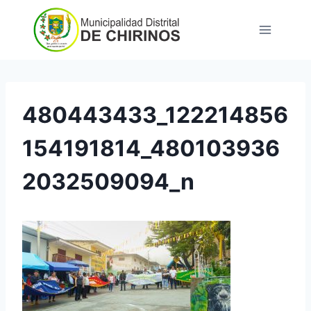
Saltar
al
contenido
480443433_122214856
154191814_480103936
2032509094_n